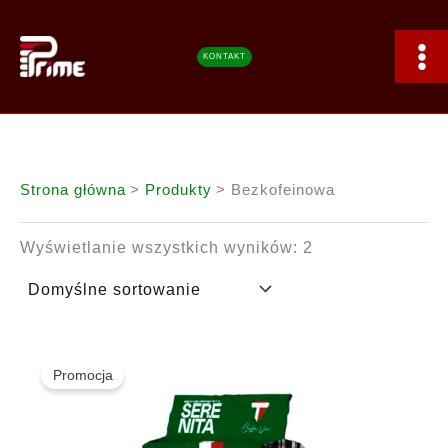
Przejdź
do
treści
KONTAKT
Strona główna
Produkty
Bezkofeinowa
Wyświetlanie wszystkich wyników: 2
Promocja