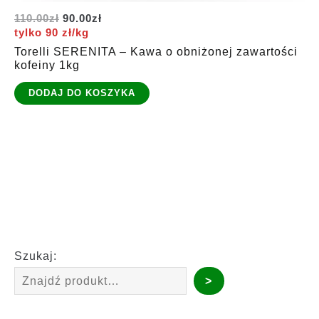
Pierwotna
Aktualna
110.00
zł
90.00
zł
cena
cena
tylko 90 zł/kg
wynosiła:
wynosi:
Torelli SERENITA – Kawa o obniżonej zawartości
110.00zł.
90.00zł.
kofeiny 1kg
DODAJ DO KOSZYKA
Szukaj:
>