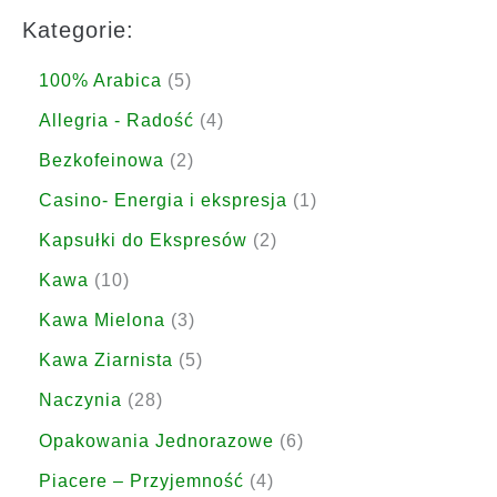
Kategorie:
5
100% Arabica
5
p
4
Allegria - Radość
4
r
p
2
Bezkofeinowa
2
o
r
p
1
Casino- Energia i ekspresja
1
d
o
r
p
2
Kapsułki do Ekspresów
2
u
d
o
r
p
1
Kawa
10
k
u
d
o
r
0
3
Kawa Mielona
3
t
k
u
d
o
p
p
5
Kawa Ziarnista
5
ó
t
k
u
d
r
r
p
w
2
Naczynia
28
y
t
k
u
o
o
r
8
6
Opakowania Jednorazowe
6
y
t
k
d
d
o
p
p
4
Piacere – Przyjemność
4
t
u
u