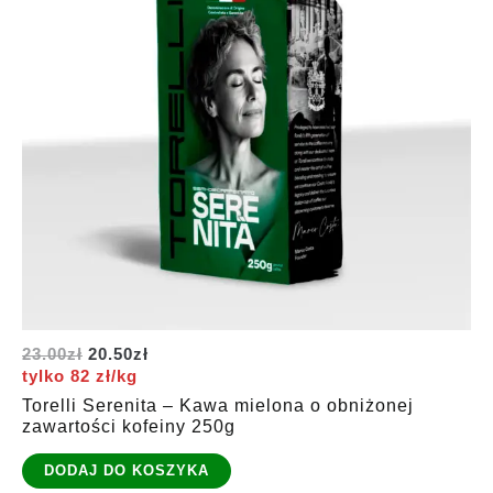
Pierwotna
Aktualna
23.00
zł
20.50
zł
cena
cena
tylko 82 zł/kg
wynosiła:
wynosi:
Torelli Serenita – Kawa mielona o obniżonej
23.00zł.
20.50zł.
zawartości kofeiny 250g
DODAJ DO KOSZYKA