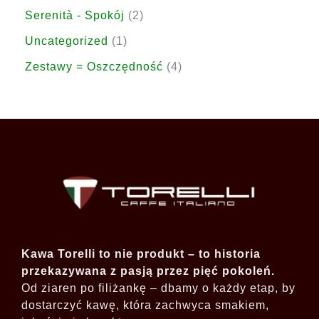
d
r
r
p
2
Serenità - Spokój
2
y
k
k
u
o
o
r
p
1
Uncategorized
1
t
t
k
d
d
o
r
p
ó
4
Zestawy = Oszczędność
4
y
t
u
u
d
o
r
w
p
ó
k
k
u
d
o
r
w
t
t
k
u
d
o
ó
ó
t
k
u
d
w
w
y
t
k
u
y
t
k
t
y
Kawa Torelli to nie produkt – to historia
przekazywana z pasją przez pięć pokoleń.
Od ziaren po filiżankę – dbamy o każdy etap, by
dostarczyć kawę, która zachwyca smakiem,