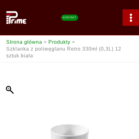
Przejdź
z
do
poliwęglanu
treści
Retro
KONTAKT
330ml
(0,3L)
12
Strona główna
Produkty
sztuk
Szklanka z poliwęglanu Retro 330ml (0,3L) 12
biała
sztuk biała