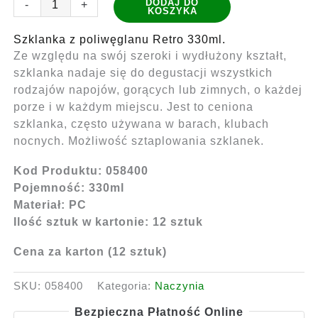
DODAJ DO
-
+
KOSZYKA
Szklanka
z
Szklanka z poliwęglanu Retro 330ml.
poliwęglanu
Ze względu na swój szeroki i wydłużony kształt,
Retro
szklanka nadaje się do degustacji wszystkich
330ml
rodzajów napojów, gorących lub zimnych, o każdej
(0,3L)
porze i w każdym miejscu. Jest to ceniona
12
szklanka, często używana w barach, klubach
sztuk
nocnych. Możliwość sztaplowania szklanek.
biała
Kod Produktu: 058400
Pojemność: 330ml
Materiał: PC
Ilość sztuk w kartonie: 12 sztuk
Cena za karton (12 sztuk)
SKU:
058400
Kategoria:
Naczynia
Bezpieczna Płatność Online