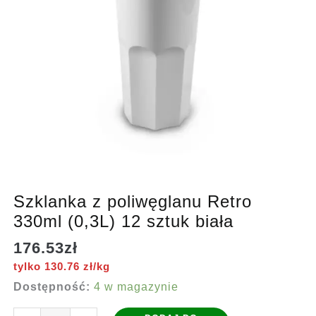
Szklanka z poliwęglanu Retro
330ml (0,3L) 12 sztuk biała
176.53
zł
tylko 130.76 zł/kg
Dostępność:
4 w magazynie
ilość