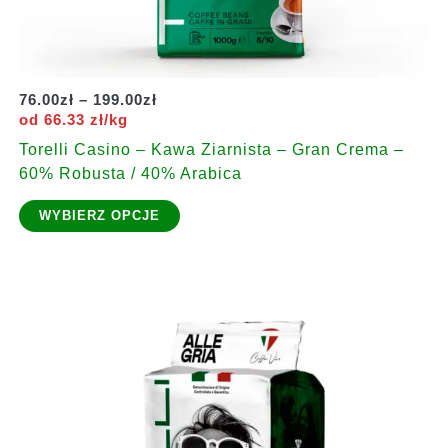
Zakres
76.00
zł
–
199.00
zł
cen:
od 66.33 zł/kg
od
Torelli Casino – Kawa Ziarnista – Gran Crema –
76.00zł
60% Robusta / 40% Arabica
do
199.00zł
Ten
WYBIERZ OPCJE
produkt
ma
wiele
wariantów.
Opcje
można
wybrać
na
stronie
produktu