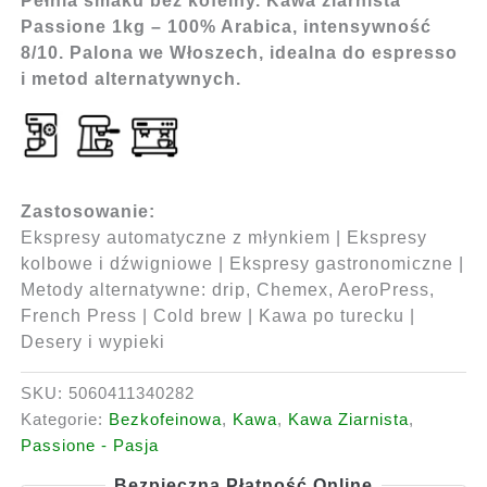
Pełnia smaku bez kofeiny. Kawa ziarnista
Passione 1kg – 100% Arabica, intensywność
8/10. Palona we Włoszech, idealna do espresso
i metod alternatywnych.
Zastosowanie:
Ekspresy automatyczne z młynkiem | Ekspresy
kolbowe i dźwigniowe | Ekspresy gastronomiczne |
Metody alternatywne: drip, Chemex, AeroPress,
French Press | Cold brew | Kawa po turecku |
Desery i wypieki
SKU:
5060411340282
Kategorie:
Bezkofeinowa
,
Kawa
,
Kawa Ziarnista
,
Passione - Pasja
Bezpieczna Płatność Online