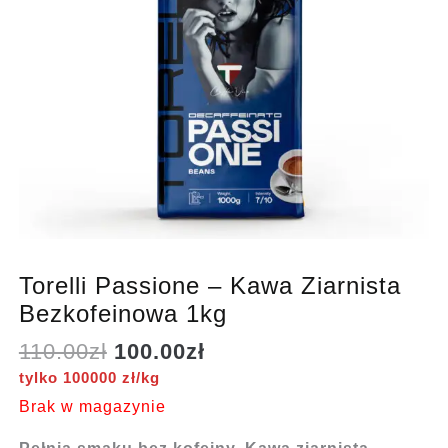
Torelli Passione – Kawa Ziarnista
Bezkofeinowa 1kg
Pierwotna
Aktualna
110.00
zł
100.00
zł
cena
cena
tylko 100000 zł/kg
wynosiła:
wynosi:
Brak w magazynie
110.00zł.
100.00zł.