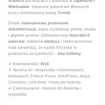
Arabica
pochodząca z plantacji w
Ugandzie i
Wietnamie
, starannie palona we Włoszech
przez renomowaną markę
Torelli
.
Dzięki
naturalnemu procesowi
dekofeinizacji
, kawa zachowuje pełnię smaku
i głęboki aromat. Delikatne nuty
dojrzałych
owoców
, subtelna
słodycz
i lekka korzenna
nuta sprawiają, że każda filiżanka to
prawdziwa przyjemność –
bez kofeiny
.
✔ Intensywność:
8/10
✔ Idealna do: ekspresów ciśnieniowych,
kolbowych, French Press, AeroPress, dripa,
Chemexu, cold brew i kawy po turecku
✔ Zastosowanie: również do deserów i
wypieków