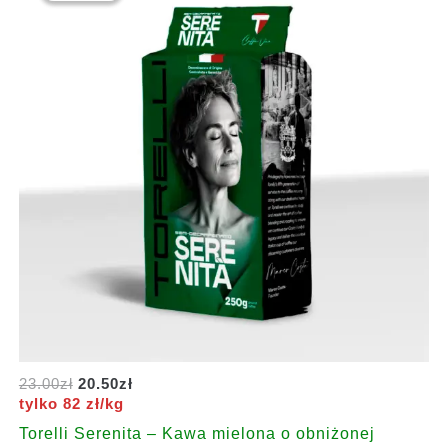
Pierwotna
Aktualna
23.00
zł
20.50
zł
cena
cena
tylko 82 zł/kg
wynosiła:
wynosi:
Torelli Serenita – Kawa mielona o obniżonej
23.00zł.
20.50zł.