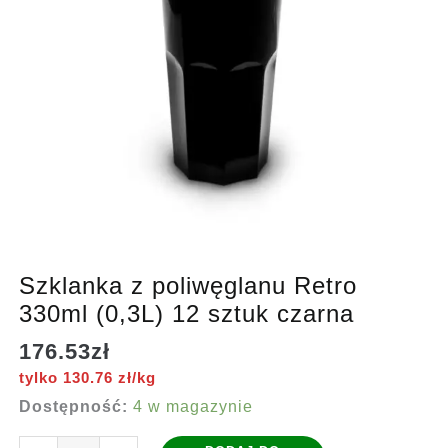
Szklanka z poliwęglanu Retro
330ml (0,3L) 12 sztuk czarna
176.53
zł
tylko 130.76 zł/kg
Dostępność:
4 w magazynie
ilość