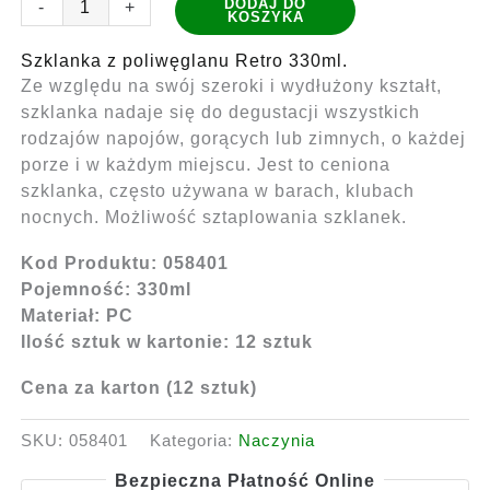
DODAJ DO
-
+
KOSZYKA
Szklanka
z
Szklanka z poliwęglanu Retro 330ml.
poliwęglanu
Ze względu na swój szeroki i wydłużony kształt,
Retro
szklanka nadaje się do degustacji wszystkich
330ml
rodzajów napojów, gorących lub zimnych, o każdej
(0,3L)
porze i w każdym miejscu. Jest to ceniona
12
szklanka, często używana w barach, klubach
sztuk
nocnych. Możliwość sztaplowania szklanek.
czarna
Kod Produktu: 058401
Pojemność: 330ml
Materiał: PC
Ilość sztuk w kartonie: 12 sztuk
Cena za karton (12 sztuk)
SKU:
058401
Kategoria:
Naczynia
Bezpieczna Płatność Online