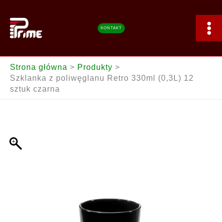
Przejdź
z
do
poliwęglanu
treści
Retro
KONTAKT
330ml
(0,3L)
12
Strona główna
Produkty
sztuk
Szklanka z poliwęglanu Retro 330ml (0,3L) 12
czarna
sztuk czarna